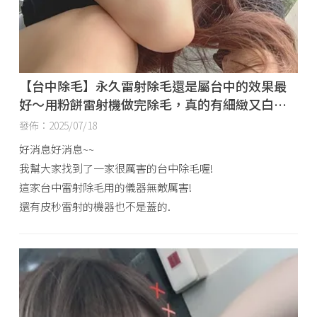
【台中除毛】永久雷射除毛還是屬台中的效果最
好～用粉餅雷射機做完除毛，真的有細緻又白皙
的感覺呢！
發佈：2025/07/18
好消息好消息~~
我幫大家找到了一家很厲害的台中除毛喔!
這家台中雷射除毛用的儀器無敵厲害!
還有皮秒雷射的機器也不是蓋的.