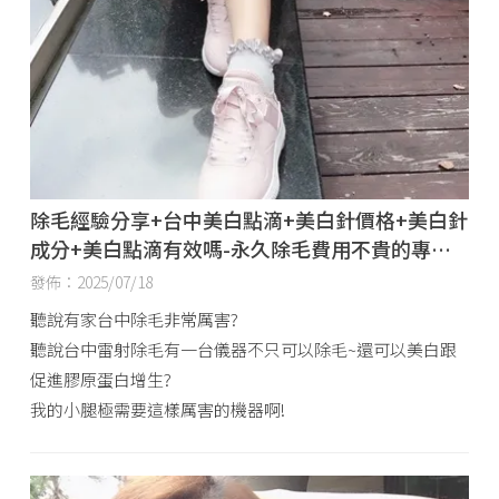
除毛經驗分享+台中美白點滴+美白針價格+美白針
成分+美白點滴有效嗎-永久除毛費用不貴的專業
除毛
發佈：2025/07/18
聽說有家台中除毛非常厲害?
聽說台中雷射除毛有一台儀器不只可以除毛~還可以美白跟
促進膠原蛋白增生?
我的小腿極需要這樣厲害的機器啊!