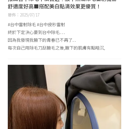
舒適度好高■搭配美白點滴效果更優質！
發佈：2025/07/17
#台中雷射除毛 #台中皮秒雷射
終於下定決心要到台中除毛. . .
因為我發現我腋下的青春已不再了. .
每次自己用除毛刀刮腋毛之後,腋下的肌膚有點暗沉,