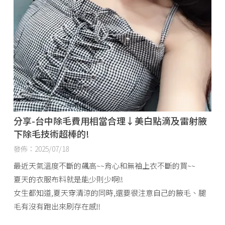
分享-台中除毛費用相當合理↓美白點滴及雷射腋
下除毛技術超棒的!
發佈：2025/07/18
最近天氣溫度不斷的飆高~~背心和無袖上衣不斷的買~~
夏天的衣服布料就是能少則少啊!!
女生都知道,夏天穿清涼的同時,還要很注意自己的腋毛、腿
毛有沒有跑出來刷存在感!!