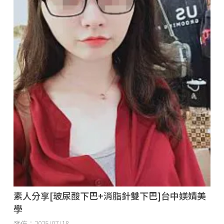
素人分享[玻尿酸下巴+消脂針雙下巴]台中媄婧美
學
發佈：2025/07/18