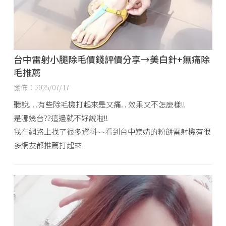
台中雷射小腿除毛價錢評價分享→美白針+無痛除
毛推薦
發佈：2025/07/17
聽說. . .有些除毛機打起來是又痛. . 效果又不怎麼樣!!
是哪幾台??這邊就不好說啦!!
我在網路上找了很多資料~~看到台中媄婧的粉餅雷射機有很
多網友都推薦打起來