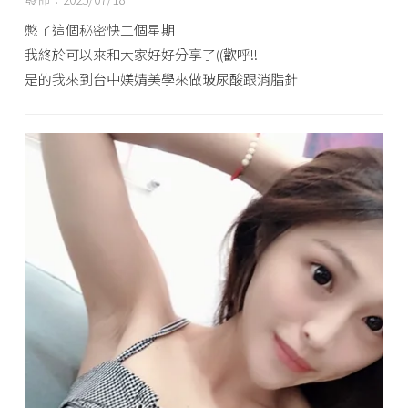
憋了這個秘密快二個星期
我終於可以來和大家好好分享了((歡呼!!
是的我來到台中媄婧美學來做玻尿酸跟消脂針