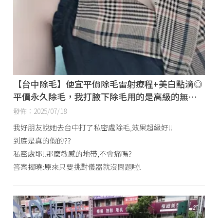
【台中除毛】便宜平價除毛雷射療程+美白點滴◎
平價永久除毛，我打腋下除毛用的是高級的無痛
雷射除毛肌▼效果好讚～雷射無痛除毛GET!
發佈：2025/07/18
我好朋友說她去台中打了私密處除毛,效果超級好!!
到底是真的假的??
私密處耶!!那麼敏感的地帶,不會痛嗎?
答案揭曉:原來只要挑對儀器就沒問題啦!