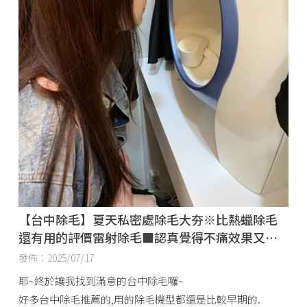
【台中除毛】夏天私密處除毛大夯※比熱蠟除毛
還有用的評價雷射除毛■認真覺得不痛效果又很
好★朋友說台中專業的無痛除毛好推薦
發佈：2025/07/17
耶~終於讓我找到滿意的台中除毛囉~
好多台中除毛推薦的,用的除毛機型都還是比較早期的.