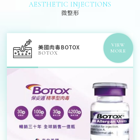
AESTHETIC INJECTIONS
微整形
VIEW
美國肉毒BOTOX
MORE
BOTOX