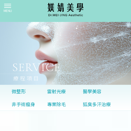
療程項目
微整形
雷射光療
醫學美容
非手術瘦身
專業除毛
狐臭多汗治療