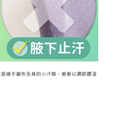
種是幾乎遍布全身的小汗腺，著著以調節體溫
。