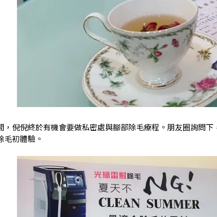
間，倪倪終於有機會要做私密處與腳部除毛療程。朋友圈詢問下
除毛初體驗。