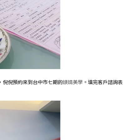
，倪倪預約來到台中市七期的
媄婧美學
。填完客戶諮詢表