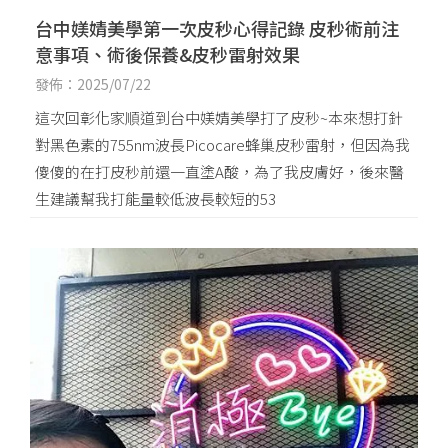
台中媄婧美學第一次皮秒心得記錄 皮秒術前注
意事項、術後保養&皮秒雷射效果
發佈：2025/07/22
這次回彰化家順道到台中媄婧美學打了皮秒~本來想打針
對黑色素的755nm波長Picocare蜂巢皮秒雷射，但因為我
傻傻的在打皮秒前還一直塗A酸，為了我皮膚好，後來醫
生建議幫我打能量較低波長較短的53