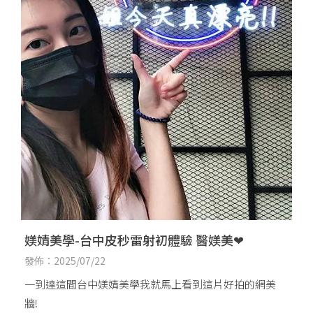
媄婧美學-台中皮秒雷射初體驗 醫媄美❤
發佈：2025/07/22
一到達這間台中媄婧美學我就馬上看到這片好拍的網美
牆!