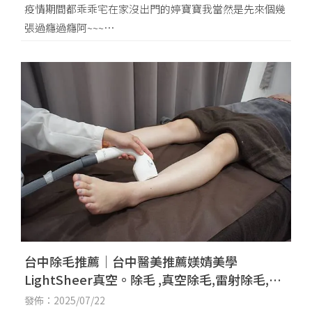
疫情期間都乖乖宅在家沒出門的婷寶寶我當然是先來個幾
張過癮過癮阿~~~
其實這牆真的很亮眼的霓虹燈可以拍好久呢! 我
台中除毛推薦｜台中醫美推薦媄婧美學
LightSheer真空。除毛 ,真空除毛,雷射除毛,永
久除毛,美腿,白皙腿,無痛除毛
發佈：2025/07/22