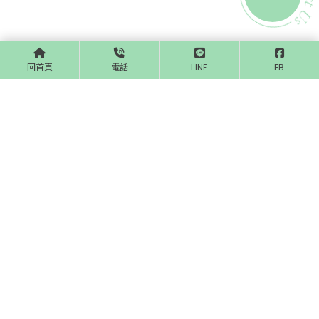
回首頁
電話
LINE
FB
@zqd9048r
04-22500958
meijingclinic@gmail.com
台中市西屯區市政北一路1號