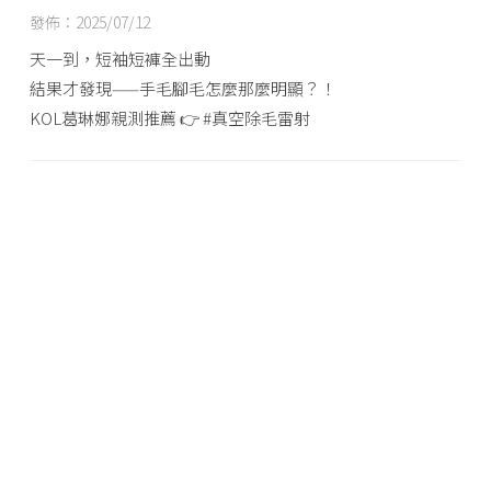
發佈：2025/07/12
天一到，短袖短褲全出動
結果才發現——手毛腳毛怎麼那麼明顯？！
KOL葛琳娜親測推薦 👉 #真空除毛雷射