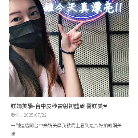
媄婧美學-台中皮秒雷射初體驗 醫媄美❤
發佈：2025/07/22
一到達這間台中媄婧美學我就馬上看到這片好拍的網美
牆!