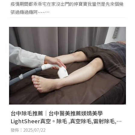
疫情期間都乖乖宅在家沒出門的婷寶寶我當然是先來個幾
張過癮過癮阿~~~
其實這牆真的很亮眼的霓虹燈可以拍好久呢! 我
台中除毛推薦｜台中醫美推薦媄婧美學
LightSheer真空。除毛 ,真空除毛,雷射除毛,永
久除毛,美腿,白皙腿,無痛除毛
發佈：2025/07/22