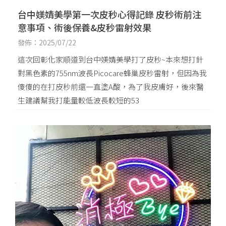
台中媄婧美學第一次皮秒心得記錄 皮秒術前注
意事項、術後保養&皮秒雷射效果
發佈：2025/07/22
這次回彰化家順道到台中媄婧美學打了皮秒~本來想打針
對黑色素的755nm波長Picocare蜂巢皮秒雷射，但因為我
傻傻的在打皮秒前還一直塗A酸，為了我皮膚好，後來醫
生建議幫我打能量較低波長較短的53