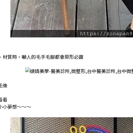
、材質時，嚇人的毛手毛腳都會原形必露
毛後
看看
小小夢想～～～