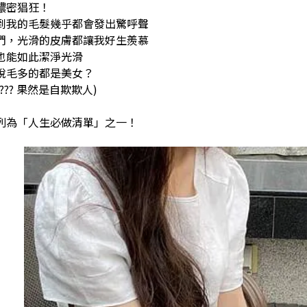
濃密猖狂！
到我的毛髮幾乎都會發出驚呼聲
們，光滑的皮膚都讓我好生羨慕
也能如此潔淨光滑
說毛多的都是美女？
?? 果然是自欺欺人)
列為「人生必做清單」之一！